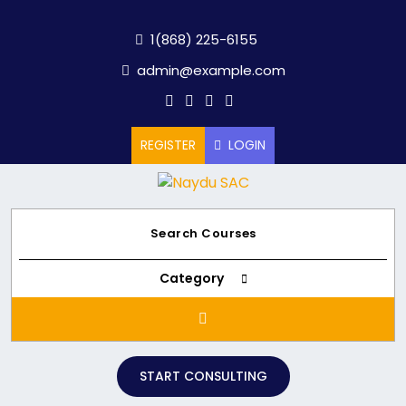
Skip
to
1(868) 225-6155
content
admin@example.com
REGISTER
LOGIN
Category
START CONSULTING